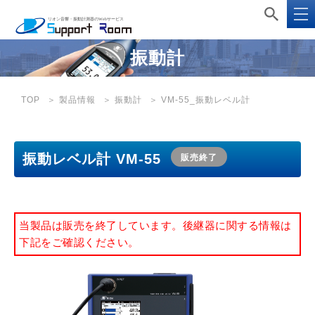
振動計
TOP
製品情報
振動計
VM-55_振動レベル計
振動レベル計 VM-55
販売終了
当製品は販売を終了しています。後継器に関する情報は
下記をご確認ください。