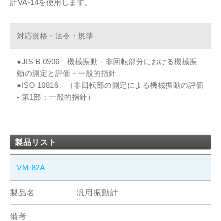
計VA-14を使用します。
対応規格・法令・規準
●JIS B 0906 機械振動－非回転部分における機械振
動の測定と評価－一般的指針
●ISO 10816 （非回転部の測定による機械振動の評価
- 第1部：一般的指針）
製品リスト
VM-82A
汎用振動計