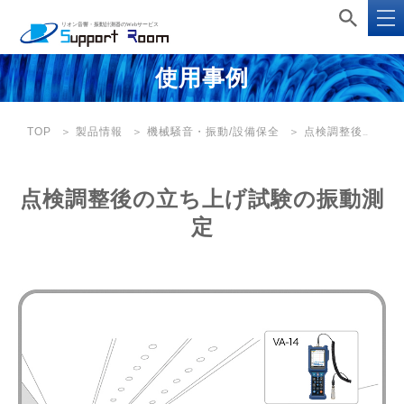
使用事例
TOP
製品情報
機械騒音・振動/設備保全
点検調整後の立ち上げ試験の振動測定
点検調整後の立ち上げ試験の振動測
定