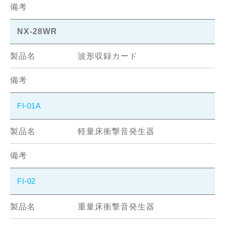
NX-28WR
波形収録カード
FI-01A
軽量床衝撃音発生器
FI-02
重量床衝撃音発生器